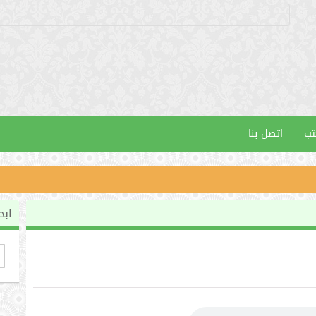
تب
اتصل بنا
ابح