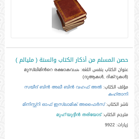
حصن المسلم من أذكار الكتاب والسنة ( مليالم )
عنوان الكتاب بنفس اللغه:
മുസ്ലിമിന്‍റെ രക്ഷാകവചം
(ദുആകള്‍, ദിക്‌റുകള്‍)
مؤلف الكتاب:
സയീദ്‌ ബിന്‍ അലീ ബിന്‍ വഹഫ്‌ അല്‍
കഹ്താനി
ناشر الكتاب:
മിനിസ്റ്റ്റി ഓഫ്‌ ഇസ്ലാമിക്‌ അഫൈര്‍സ്‌
مترجم الكتاب:
മുഹ്’യുദ്ദീന്‍ തരിയോട്
زيارات:
9922