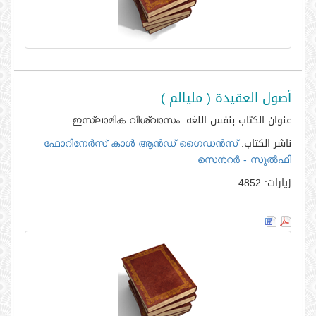
أصول العقيدة ( مليالم )
عنوان الكتاب بنفس اللغه:
ഇസ്‌ലാമിക വിശ്വാസം
ناشر الكتاب:
ഫോറിനേര്‍സ്‌ കാള്‍ ആന്‍ഡ്‌ ഗൈഡന്‍സ്‌
സെ൯റര്‍ - സുല്‍ഫി
زيارات:
4852