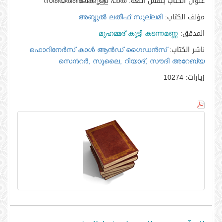
عنوان الكتاب بنفس اللغه:
സത്യത്തിലേക്കുള്ള പാത
مؤلف الكتاب:
അബ്ദുല്‍ ലതീഫ്‌ സുല്ലമി
المدقق:
മുഹമ്മദ്‌ കുട്ടി കടന്നമണ്ണ
ناشر الكتاب:
ഫൊറിനേര്‍സ്‌ കാള്‍ ആന്‍ഡ്‌ ഗൈഡന്‍സ്‌
സെ൯റര്‍, സുലൈ, റിയാദ്‌, സൗദി അറേബ്യ
زيارات:
10274