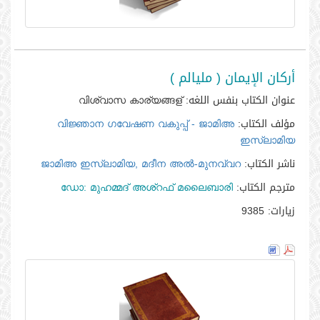
أركان الإيمان ( مليالم )
عنوان الكتاب بنفس اللغه:
വിശ്വാസ കാര്യങ്ങള്‍
مؤلف الكتاب:
വിജ്ഞാന ഗവേഷണ വകുപ്പ്‌ - ജാമിഅ
ഇസ്ലാമിയ
ناشر الكتاب:
ജാമിഅ ഇസ്ലാമിയ, മദീന അല്‍-മുനവ്വറ
مترجم الكتاب:
ഡോ: മുഹമ്മദ്‌ അശ്‌റഫ്‌ മലൈബാരി
زيارات:
9385