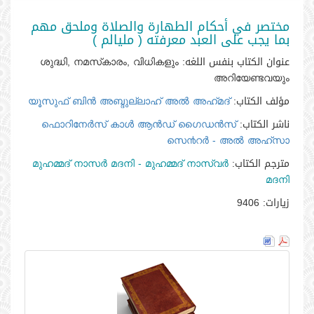
مختصر في أحكام الطهارة والصلاة وملحق مهم
بما يجب على العبد معرفته ( مليالم )
عنوان الكتاب بنفس اللغه:
ശുദ്ധി, നമസ്‌കാരം, വിധികളും
അറിയേണ്ടവയും
مؤلف الكتاب:
യൂസുഫ്‌ ബിന്‍ അബ്ദുല്ലാഹ്‌ അല്‍ അഹ്‌മദ്‌
ناشر الكتاب:
ഫൊറിനേര്‍സ്‌ കാള്‍ ആന്‍ഡ്‌ ഗൈഡന്‍സ്‌
സെ൯റര്‍ - അല്‍ അഹ്‌സാ
مترجم الكتاب:
മുഹമ്മദ്‌ നാസര്‍ മദനി - മുഹമ്മദ് നാസ്വര്‍
മദനി
زيارات:
9406