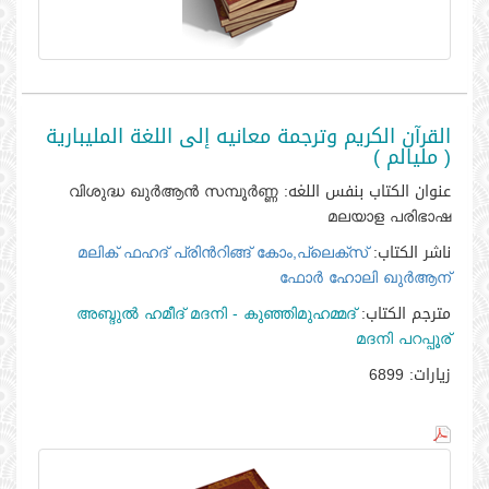
القرآن الكريم وترجمة معانيه إلى اللغة المليبارية
( مليالم )
عنوان الكتاب بنفس اللغه:
വിശുദ്ധ ഖുര്‍ആന്‍ സമ്പൂര്‍ണ്ണ
മലയാള പരിഭാഷ
ناشر الكتاب:
മലിക്‌ ഫഹദ്‌ പ്രിന്‍റിങ്ങ്‌ കോം,പ്ലെക്സ്‌
ഫോര്‍ ഹോലി ഖുര്‍ആന്‍
مترجم الكتاب:
അബ്ദുല്‍ ഹമീദ്‌ മദനി - കുഞ്ഞിമുഹമ്മദ്‌
മദനി പറപ്പൂര്‍
زيارات:
6899