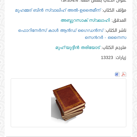
عنوان الكتاب بنفس اللغه:
വിവാഹം
مؤلف الكتاب:
മുഹമ്മദ്‌ ബിന്‍ സ്വാലിഹ്‌ അല്‍-ഉതൈമീന്‍
المدقق:
അബ്ദുറസാക്‌ സ്വലാഹി
ناشر الكتاب:
ഫൊറിനേര്‍സ്‌ കാള്‍ ആന്‍ഡ്‌ ഗൈഡന്‍സ്‌
സെ൯റര്‍ - ഒനൈസ
مترجم الكتاب:
മുഹ്’യുദ്ദീന്‍ തരിയോട്
زيارات:
13323