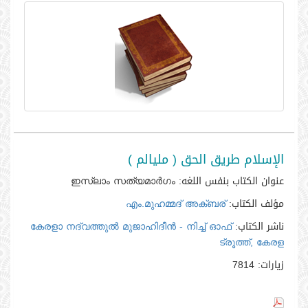
الإسلام طريق الحق ( مليالم )
عنوان الكتاب بنفس اللغه:
ഇസ്ലാം സത്യമാര്‍ഗം
مؤلف الكتاب:
എം.മുഹമ്മദ്‌ അക്‌ബര്‍
ناشر الكتاب:
കേരളാ നദ്‌വത്തുല്‍ മുജാഹിദീന്‍ - നിച്ച്‌ ഓഫ്‌
ട്രൂത്ത്‌, കേരള
زيارات:
7814