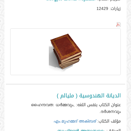
زيارات:
12429
الديانة الهندوسية ( مليالم )
عنوان الكتاب بنفس اللغه:
ഹൈന്ദവത: ധര്‍മ്മവും,
ദര്‍ശനവും.
مؤلف الكتاب:
എം.മുഹമ്മദ്‌ അക്‌ബര്‍
المدقق:
സുഫ്‌യാന്‍ അബ്ദുസ്സലാം