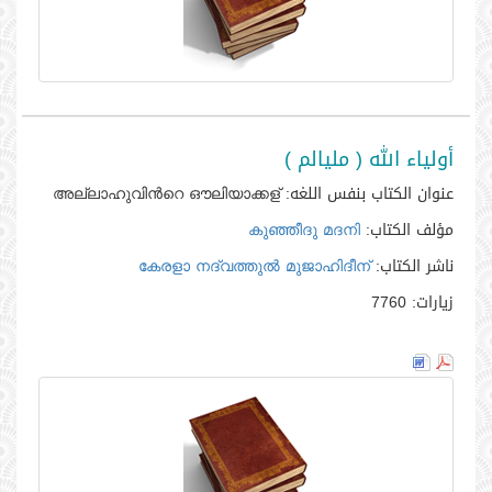
أولياء الله ( مليالم )
عنوان الكتاب بنفس اللغه:
അല്ലാഹുവിന്‍റെ ഔലിയാക്കള്‍
مؤلف الكتاب:
കുഞ്ഞീദു മദനി
ناشر الكتاب:
കേരളാ നദ്‌വത്തുല്‍ മുജാഹിദീന്‍
زيارات:
7760