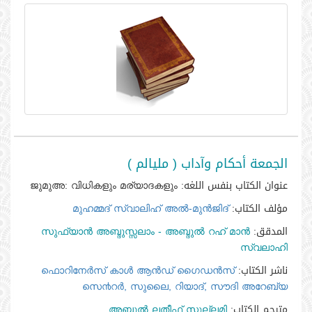
الجمعة أحكام وآداب ( مليالم )
عنوان الكتاب بنفس اللغه:
ജുമുഅ: വിധികളും മര്യാദകളും
مؤلف الكتاب:
മുഹമ്മദ്‌ സ്വാലിഹ്‌ അല്‍-മുന്‍ജിദ്‌
المدقق:
സുഫ്‌യാന്‍ അബ്ദുസ്സലാം - അബ്ദുല്‍ റഹ്‌ മാന്‍
സ്വലാഹി
ناشر الكتاب:
ഫൊറിനേര്‍സ്‌ കാള്‍ ആന്‍ഡ്‌ ഗൈഡന്‍സ്‌
സെ൯റര്‍, സുലൈ, റിയാദ്‌, സൗദി അറേബ്യ
مترجم الكتاب:
അബ്ദുല്‍ ലതീഫ്‌ സുല്ലമി