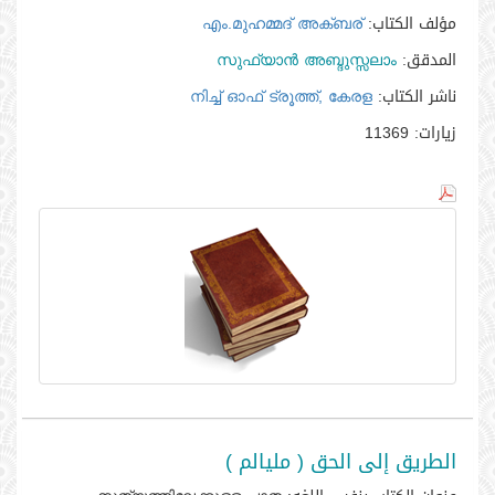
مؤلف الكتاب:
എം.മുഹമ്മദ്‌ അക്‌ബര്‍
المدقق:
സുഫ്‌യാന്‍ അബ്ദുസ്സലാം
ناشر الكتاب:
നിച്ച്‌ ഓഫ്‌ ട്രൂത്ത്‌, കേരള
زيارات:
11369
الطريق إلى الحق ( مليالم )