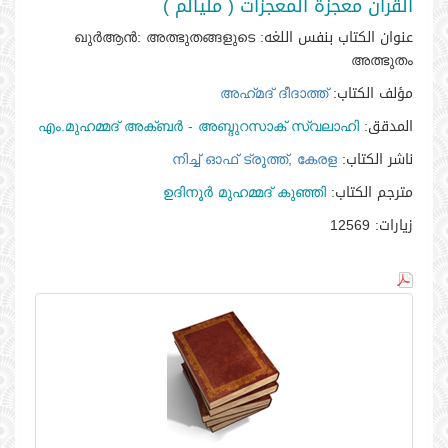
القرآن معجزة المعجزات ( مليالم )
عنوان الكتاب بنفس اللغه:
ഖുര്‍ആന്‍: അത്ഭുതങ്ങളുടെ
അത്ഭുതം
مؤلف الكتاب:
അഹ്‌മദ്‌ ദീദാത്ത്‌
المدقق:
എം.മുഹമ്മദ്‌ അക്‌ബര്‍ - അബ്ദുറസാക്‌ സ്വലാഹി
ناشر الكتاب:
നിച്ച്‌ ഓഫ്‌ ട്രൂത്ത്‌, കേരള
مترجم الكتاب:
ഉദിനൂര്‍ മുഹമ്മദ്‌ കുഞ്ഞി
زيارات:
12569