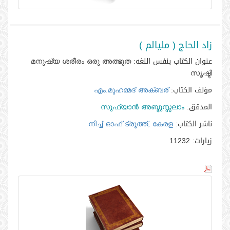
زاد الحاج ( مليالم )
عنوان الكتاب بنفس اللغه:
മനുഷ്യ ശരീരം ഒരു അത്ഭുത
സൃഷ്ടി
مؤلف الكتاب:
എം.മുഹമ്മദ്‌ അക്‌ബര്‍
المدقق:
സുഫ്‌യാന്‍ അബ്ദുസ്സലാം
ناشر الكتاب:
നിച്ച്‌ ഓഫ്‌ ട്രൂത്ത്‌, കേരള
زيارات:
11232