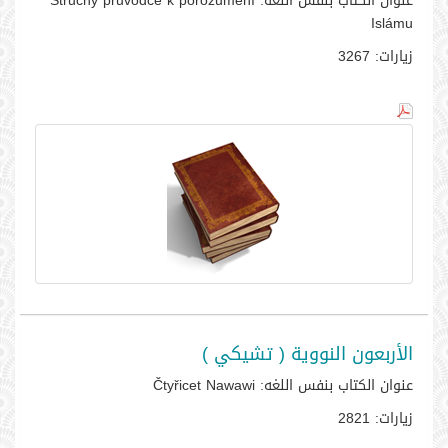
عنوان الكتاب بنفس اللغه:
Stručný průvodce k porozumění
Islámu
زيارات:
3267
الأربعون النووية ( تشيكي )
عنوان الكتاب بنفس اللغه:
Čtyřicet Nawawi
زيارات:
2821