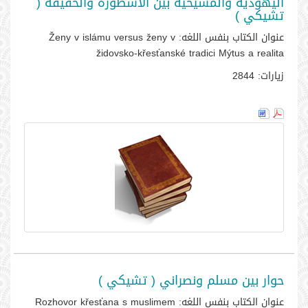
اليهودية والمسيحية بين الأسطورة والحقيقة (
تشيكي )
عنوان الكتاب بنفس اللغه:
Ženy v islámu versus ženy v
židovsko-křesťanské tradici Mýtus a realita
زيارات:
2844
حوار بين مسلم ونصراني ( تشيكي )
عنوان الكتاب بنفس اللغه:
Rozhovor křesťana s muslimem