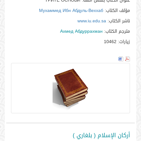
عنوان الكتاب بنفس اللغه:
ТРИТЕ ОСНОВИ
مؤلف الكتاب:
Мухаммед Ибн Абдуль-Веххаб
ناشر الكتاب:
www.iu.edu.sa
مترجم الكتاب:
Ахмед Абдуррахман
زيارات:
10462
أركان الإسلام ( بلغاري )