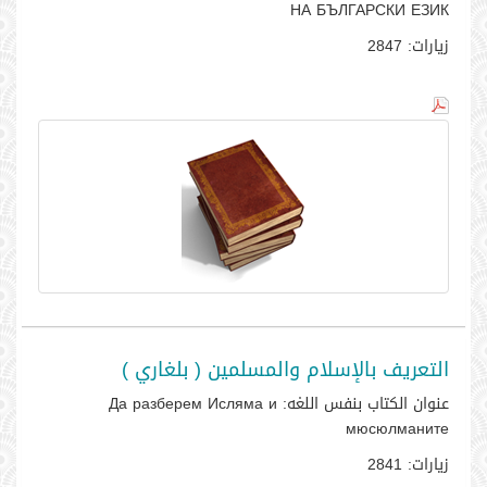
НА БЪЛГАРСКИ ЕЗИК
زيارات:
2847
التعريف بالإسلام والمسلمين ( بلغاري )
عنوان الكتاب بنفس اللغه:
Да разберем Ислямa и
мюсюлманите
زيارات:
2841