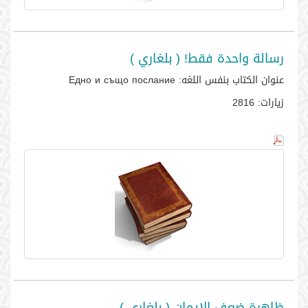
رسالة واحدة فقط! ( بلغاري )
عنوان الكتاب بنفس اللغه:
Едно и също послание
زيارات:
2816
ظاهرة ضعف الإيمان ( بلغاري )