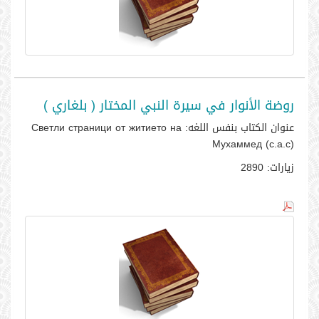
روضة الأنوار في سيرة النبي المختار ( بلغاري )
عنوان الكتاب بنفس اللغه:
Светли страници от житието на
Мухаммед (с.а.с)
زيارات:
2890