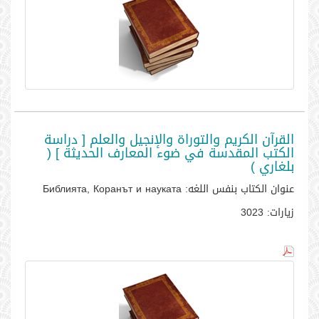
القرآن الكريم والتوراة والإنجيل والعلم [ دراسة
الكتب المقدسة في ضوء المعارف الحديثة ] (
بلغاري )
عنوان الكتاب بنفس اللغه:
Библията, Коранът и науката
زيارات:
3023